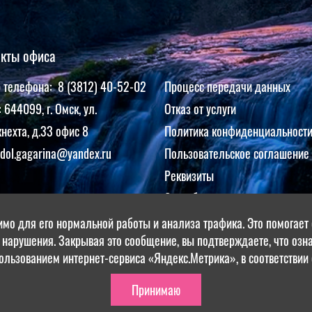
акты офиса
 телефона: 8 (3812) 40-52-02
Процесс передачи данных
 644099, г. Омск, ул.
Отказ от услуги
нехта, д.33 офис 8
Политика конфиденциальност
 dol.gagarina@yandex.ru
Пользовательское соглашение
Реквизиты
Способы оплаты
Положение об обработке и за
имо для его нормальной работы и анализа трафика. Это помогает о
 нарушения. Закрывая это сообщение, вы подтверждаете, что оз
персональных данных клиенто
пользованием интернет-сервиса «Яндекс.Метрика», в соответствии
Принимаю
ООО «Сиб
ДОЛ им. Ю.А. Гагарина", 2022-2026. Разработка и поддержка: