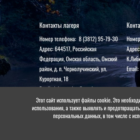
Контакты лагеря
Конт
Номер телефона: 8 (3812) 95-79-30
Номер
Адрес: 644517, Российская
Адрес:
Федерация, Омская область, Омский
К.Либк
район, д. п. Чернолучинский, ул.
Email:
Курортная, 18
Email: dol.gagarina@yandex.ru
Этот сайт использует файлы cookie. Это необход
использования, а также выявлять и предотвращать
персональных данных, в том числе с ис
© "