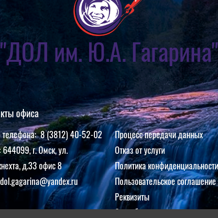
"ДОЛ им. Ю.А. Гагарина"
акты офиса
 телефона: 8 (3812) 40-52-02
Процесс передачи данных
 644099, г. Омск, ул.
Отказ от услуги
нехта, д.33 офис 8
Политика конфиденциальност
 dol.gagarina@yandex.ru
Пользовательское соглашение
Реквизиты
Способы оплаты