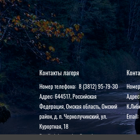
Контакты лагеря
Конт
Номер телефона: 8 (3812) 95-79-30
Номер
Адрес: 644517, Российская
Адрес:
Федерация, Омская область, Омский
К.Либк
район, д. п. Чернолучинский, ул.
Email:
Курортная, 18
Email: dol.gagarina@yandex.ru