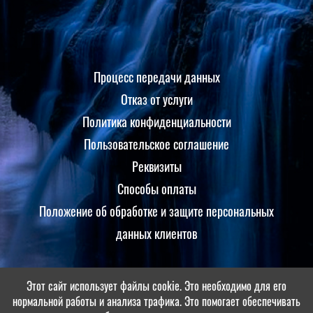
Процесс передачи данных
Отказ от услуги
Политика конфиденциальности
Пользовательское соглашение
Реквизиты
Способы оплаты
Положение об обработке и защите персональных
данных клиентов
Этот сайт использует файлы cookie. Это необходимо для его
Принимаем оплаты
нормальной работы и анализа трафика. Это помогает обеспечивать