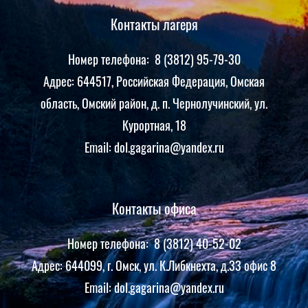
Контакты лагеря
Номер телефона: 8 (3812) 95-79-30
Адрес: 644517, Российская Федерация, Омская
область, Омский район, д. п. Чернолучинский, ул.
Курортная, 18
Email: dol.gagarina@yandex.ru
Контакты офиса
Номер телефона: 8 (3812) 40-52-02
Адрес: 644099, г. Омск, ул. К.Либкнехта, д.33 офис 8
Email: dol.gagarina@yandex.ru